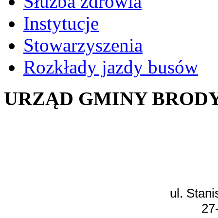
Służba zdrowia
Instytucje
Stowarzyszenia
Rozkłady jazdy busów
URZĄD GMINY BROD
ul. Stan
27