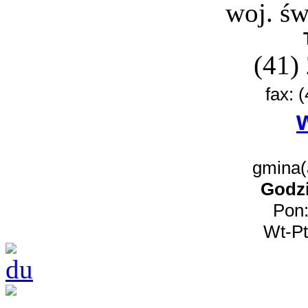
woj. św
(41)
fax: 
gmina(a
Godzi
Pon:
Wt-Pt