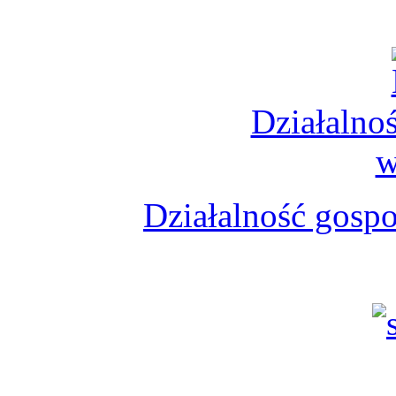
Działalno
w
Działalność gosp