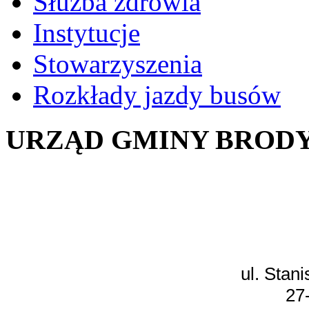
Służba zdrowia
Instytucje
Stowarzyszenia
Rozkłady jazdy busów
URZĄD GMINY BROD
ul. Stan
27