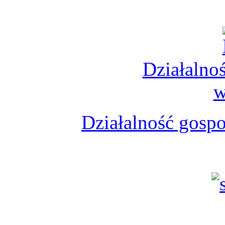
Działalno
w
Działalność gosp