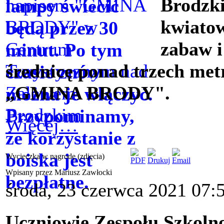
Brodzki
kwiatow
zabaw i
średnicę ponad trzech metr
„GMINA BRODY".
Więcej…
Wycieczka w nagrodę (zdjęcia)
Wpisany przez Mariusz Zawłocki
środa, 23 czerwca 2021 07:
Uczniowie Zespołu Szkoln