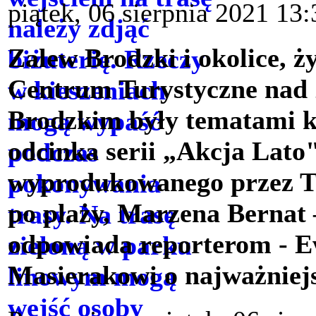
piątek, 06 sierpnia 2021 13:
Zalew Brodzki i okolice, ż
Centrum Turystyczne nad
Brodzkim były tematami k
odcinka serii „Akcja Lato
wyprodukowanego przez TV
po plaży, Marzena Bernat
odpowiada reporterom - E
Masierakowi o najważniej