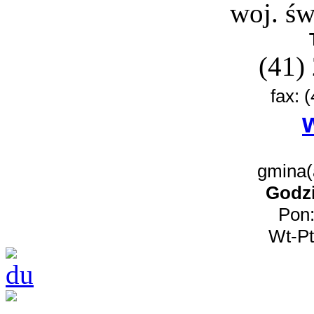
woj. św
(41)
fax: 
gmina(a
Godzi
Pon:
Wt-Pt