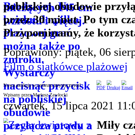
pobliskiej obudowie przył
przez 30 minut. Po tym cz
Przypominamy, że korzystan
Poprawiony: piątek, 06 sier
Film o siatkówce plażowej
Nowa atrakcja w centrum turystycznym!
Wpisany przez Mariusz Zawłocki
czwartek, 15 lipca 2021 11:
Miły c