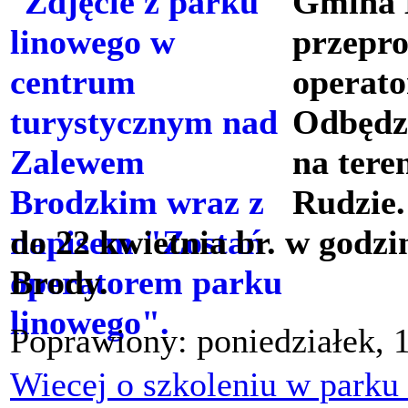
Gmina B
przepro
operato
Odbędzi
na tere
Rudzie.
do 22 kwietnia br. w god
Brody.
Poprawiony: poniedziałek, 
Wiecej o szkoleniu w park