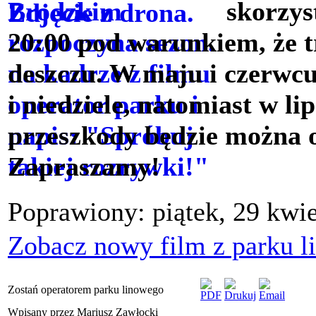
skorzys
20:00 pod warunkiem, że t
deszczu. W maju i czerwcu
i niedziele, natomiast w l
przeszkody będzie można o
Zapraszamy!
Poprawiony: piątek, 29 kwi
Zobacz nowy film z parku 
Zostań operatorem parku linowego
Wpisany przez Mariusz Zawłocki