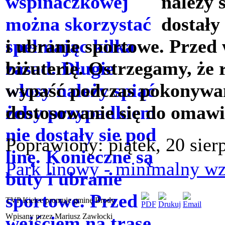
należy 
dostały
i ubranie sportowe. Przed 
biżuterię. Ostrzegamy, że
wypaść podczas pokonywan
dostosowanie się do omawi
Poprawiony: piątek, 20 sier
Park linowy - minimalny wz
TVP Kielce promuje gminę Brody
Wpisany przez Mariusz Zawłocki