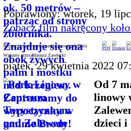
Poprawiony: wtorek, 19 lip
Zobacz film nakręcony koło
Rozpoczynamy sezon parku linowego! (film)
Wpisany przez Mariusz Zawłocki
piątek, 29 kwietnia 2022 07
Od 7 ma
linowy
Zalewem
dzieci 