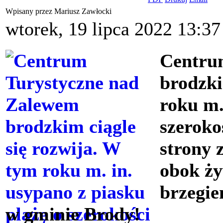
Wpisany przez Mariusz Zawłocki
wtorek, 19 lipca 2022 13:37
Centru
brodzki
roku m.
szeroko
strony 
obok ży
brzegi
w gminie Brody!