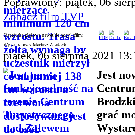
Poprawiony: piątek, 06 sier
Zobacz film TVP
Siatkówka plażowa nawet do nocy! (film)
Wpisany przez Mariusz Zawłocki
piątek, 06 sierpnia 2021 13:
Jest no
Centru
Brodzki
grać mo
Wystarc